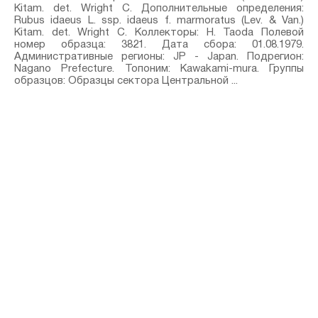
Kitam.⁣ det. Wright C. Дополнительные определения:
Rubus idaeus L. ssp. idaeus f. marmoratus (Lev. & Van.)
Kitam.⁣ det. Wright C. Коллекторы: H. Taoda Полевой
номер образца: 3821. Дата сбора: 01.08.1979.
Административные регионы: JP - Japan. Подрегион:
Nagano Prefecture. Топоним: Kawakami-mura. Группы
образцов: Образцы сектора Центральной ...