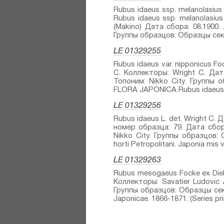
Rubus idaeus ssp. melanolasius
Rubus idaeus ssp. melanolasius
(Makino) Дата сбора: 08.1900.
Группы образцов: Образцы сект
LE 01329255
Rubus idaeus var. nipponicus Fo
C. Коллекторы: Wright C. Дата
Топоним: Nikko City. Группы
FLORA JAPONICA Rubus idaeus L. 
LE 01329256
Rubus idaeus L.⁣ det. Wright C
номер образца: 79. Дата сбора
Nikko City. Группы образцов
horti Petropolitani. Japonia mis vel
LE 01329263
Rubus mesogaeus Focke ex Diels
Коллекторы: Savatier Ludovic 
Группы образцов: Образцы сек
Japonicae. 1866-1871. (Series prim