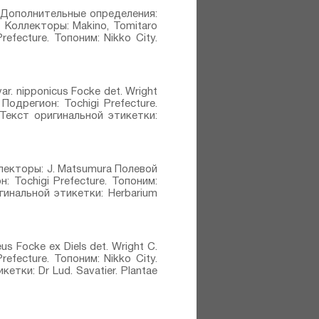
941 Дополнительные определения:
41 Коллекторы: Makino, Tomitaro
efecture. Топоним: Nikko City.
r. nipponicus Focke⁣ det. Wright
Подрегион: Tochigi Prefecture.
Текст оригинальной этикетки:
оллекторы: J. Matsumura Полевой
: Tochigi Prefecture. Топоним:
инальной этикетки: Herbarium
 Focke ex Diels⁣ det. Wright C.
efecture. Топоним: Nikko City.
ки: Dr Lud. Savatier. Plantae