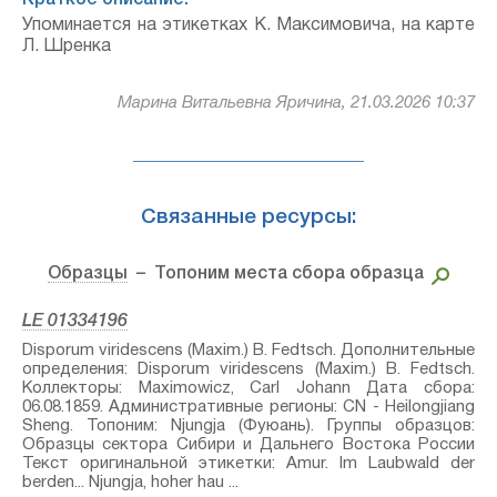
Краткое описание:
Упоминается на этикетках К. Максимовича, на карте
Л. Шренка
Марина Витальевна Яричина, 21.03.2026 10:37
Связанные ресурсы:
Образцы
– Топоним места сбора образца
LE 01334196
Disporum viridescens (Maxim.) B. Fedtsch.⁣ Дополнительные
определения: Disporum viridescens (Maxim.) B. Fedtsch.⁣
Коллекторы: Maximowicz, Carl Johann Дата сбора:
06.08.1859. Административные регионы: CN - Heilongjiang
Sheng. Топоним: Njungja (Фуюань). Группы образцов:
Образцы сектора Сибири и Дальнего Востока России
Текст оригинальной этикетки: Amur. Im Laubwald der
berden... Njungja, hoher hau ...