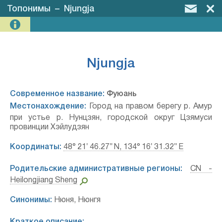
Топонимы
–
Njungja
Njungja
Современное название:
Фуюань
Местонахождение:
Город на правом берегу р. Амур
при устье р. Нунцзян, городской округ Цзямуси
провинции Хэйлудзян
Координаты:
48° 21′ 46.27″ N, 134° 16′ 31.32″ E
Родительские административные регионы:
CN -
Heilongjiang Sheng
Синонимы:
Нюня, Нюнгя