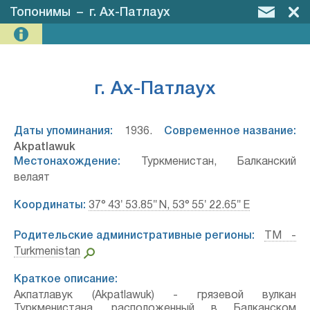
Топонимы
–
г. Ах-Патлаух
г. Ах-Патлаух
Даты упоминания:
1936.
Современное название:
Akpatlawuk
Местонахождение:
Туркменистан, Балканский
велаят
Координаты:
37° 43′ 53.85″ N, 53° 55′ 22.65″ E
Родительские административные регионы:
TM -
Turkmenistan
Краткое описание:
Акпатлавук (Akpatlawuk) - грязевой вулкан
Туркменистана, расположенный в Балканском