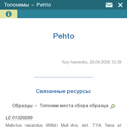
Топонимы
–
Pehto
Pehto
Yury Ivanenko, 29.04.2026 12:39
Связанные ресурсы:
Образцы
– Топоним места сбора образца
LE 01329289
Mallotus repandus (Willd.) Mull.-Arg.⁣ det. T.Y.A. Yang at