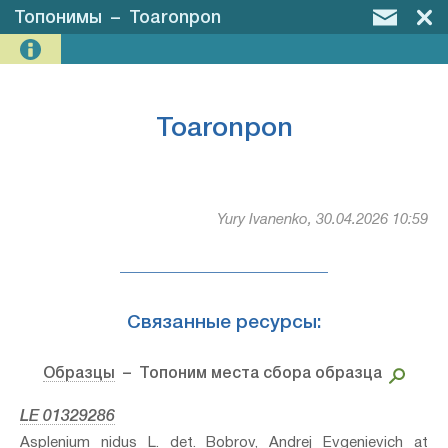
Топонимы
–
Toaronpon
Toaronpon
Yury Ivanenko, 30.04.2026 10:59
Связанные ресурсы:
Образцы
– Топоним места сбора образца
LE 01329286
Asplenium nidus L.⁣ det. Bobrov, Andrej Evgenievich at