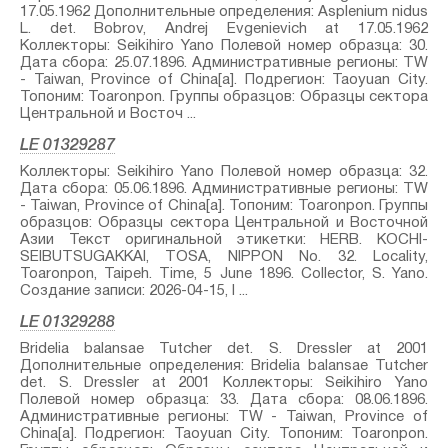
17.05.1962 Дополнительные определения: Asplenium nidus
L.⁣ det. Bobrov, Andrej Evgenievich at 17.05.1962
Коллекторы: Seikihiro Yano Полевой номер образца: 30.
Дата сбора: 25.07.1896. Административные регионы: TW
- Taiwan, Province of China[a]. Подрегион: Taoyuan City.
Топоним: Toaronpon. Группы образцов: Образцы сектора
Центральной и Восточ ...
LE 01329287
Коллекторы: Seikihiro Yano Полевой номер образца: 32.
Дата сбора: 05.06.1896. Административные регионы: TW
- Taiwan, Province of China[a]. Топоним: Toaronpon. Группы
образцов: Образцы сектора Центральной и Восточной
Азии Текст оригинальной этикетки: HERB. KOCHI-
SEIBUTSUGAKKAI, TOSA, NIPPON No. 32. Locality,
Toaronpon, Taipeh. Time, 5 June 1896. Collector, S. Yano.
Создание записи: 2026-04-15, I ...
LE 01329288
Bridelia balansae Tutcher⁣ det. S. Dressler at 2001
Дополнительные определения: Bridelia balansae Tutcher⁣
det. S. Dressler at 2001 Коллекторы: Seikihiro Yano
Полевой номер образца: 33. Дата сбора: 08.06.1896.
Административные регионы: TW - Taiwan, Province of
China[a]. Подрегион: Taoyuan City. Топоним: Toaronpon.