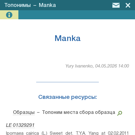
Топонимы
–
Manka
Manka
Yury Ivanenko, 04.05.2026 14:00
Связанные ресурсы:
Образцы
– Топоним места сбора образца
LE 01329291
Ipomaea cairica (L.) Sweet⁣ det. T.Y.A. Yang at 02.02.2011