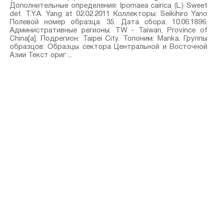
Дополнительные определения: Ipomaea cairica (L.) Sweet⁣
det. T.Y.A. Yang at 02.02.2011 Коллекторы: Seikihiro Yano
Полевой номер образца: 35. Дата сбора: 10.06.1896.
Административные регионы: TW - Taiwan, Province of
China[a]. Подрегион: Taipei City. Топоним: Manka. Группы
образцов: Образцы сектора Центральной и Восточной
Азии Текст ориг ...