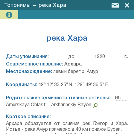
Топонимы
–
река Хара
река Хара
Даты упоминания:
до 1920 г..
Современное название:
Архара
Местонахождение:
левый берег р. Амур
Координаты:
49° 12′ 33.25″ N, 129° 49′ 36.5″ E
Родительские административные регионы:
RU -
Amurskaya Oblast' - Arkharinskiy Rayon
Краткое описание:
Архара образуется от слияния рек Гонгор и Хара.
Истье - река Амур примерно в 40 км пониже Буреи.