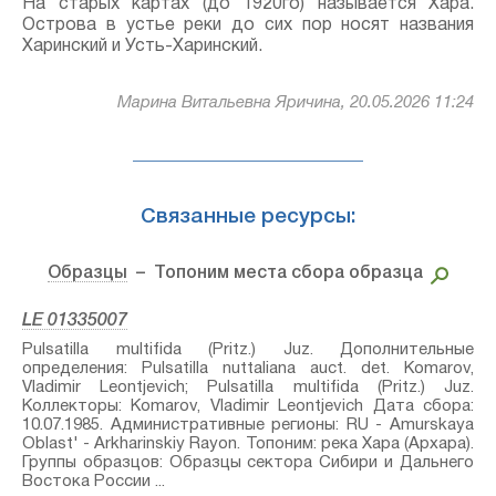
На старых картах (до 1920го) называется Хара.
Острова в устье реки до сих пор носят названия
Харинский и Усть-Харинский.
Марина Витальевна Яричина, 20.05.2026 11:24
Связанные ресурсы:
Образцы
– Топоним места сбора образца
LE 01335007
Pulsatilla multifida (Pritz.) Juz.⁣ Дополнительные
определения: Pulsatilla nuttaliana auct.⁣ det. Komarov,
Vladimir Leontjevich; Pulsatilla multifida (Pritz.) Juz.⁣
Коллекторы: Komarov, Vladimir Leontjevich Дата сбора:
10.07.1985. Административные регионы: RU - Amurskaya
Oblast' - Arkharinskiy Rayon. Топоним: река Хара (Архара).
Группы образцов: Образцы сектора Сибири и Дальнего
Востока России ...