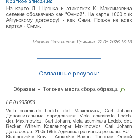
Краткое описание:
На карте Л. Шренка и этикетках К. Максимовича
селение обозначено как "Онмой". На карте 1860 г. (к
Айгунскому договору) - как Онми. Позже на всех
картах - Омми.
Марина Витальевна Яричина, 22.05.2026 16:18
Связанные ресурсы:
Образцы
– Топоним места сбора образца
LE 01335053
Viola acuminata Ledeb.⁣ det. Maximowicz, Carl Johann
Дополнительные определения: Viola acuminata Ledeb.⁣
det. Maximowicz, Carl Johann; Viola acuminata Ledeb.⁣ det.
Becker, Wilhelm Коллекторы: Maximowicz, Carl Johann
Дата сбора: 21.05.1855. Административные регионы: RU -
Khabarovskiy Kray - Amurskiy Rayon. Топоним: Онмой