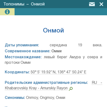
Топонимы
–
Онмой
Онмой
Даты упоминания:
середина 19 века.
Современное название:
Омми
Местонахождение:
левый берег Амура у озера и
протоки Омми
Координаты:
50° 5′ 19.92″ N, 136° 47′ 50.24″ E
Родительские административные регионы:
RU -
Khabarovskiy Kray - Amurskiy Rayon
Синонимы:
Onmoy, Ongmoy, Онми