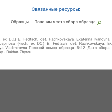
Связанные ресурсы:
Образцы
– Топоним места сбора образца
. ex DC.) B. Fedtsch.⁣ det. Rachkovskaya, Ekaterina Ivanovn
spinosa (Fisch. ex DC.) B. Fedtsch.⁣ det. Rachkovskaya, Eka
ya Vladimirovna Полевой номер образца: 6412. Дата сбора: 
 - Bukhar-Zhyrau. ...