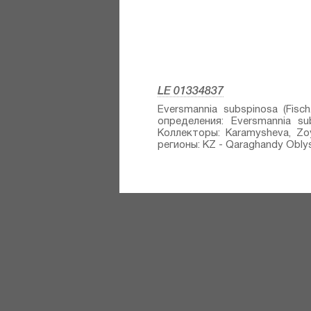
LE 01334837
Eversmannia subspinosa (Fisch
определения: Eversmannia sub
Коллекторы: Karamysheva, Zo
регионы: KZ - Qaraghandy Oblysy