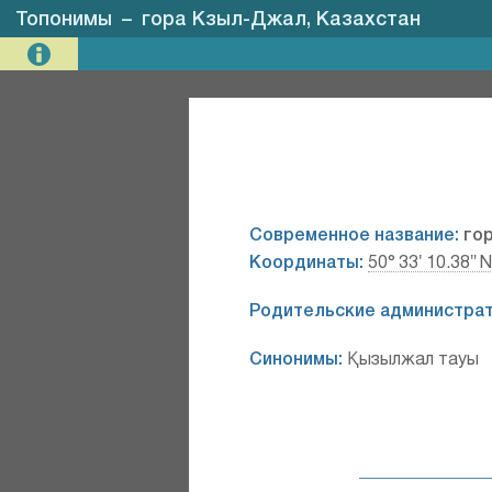
Топонимы
–
гора Кзыл-Джал, Казахстан
Современное название:
го
Координаты:
50° 33′ 10.38″ N
Родительские администрат
Синонимы:
Қызылжал тауы