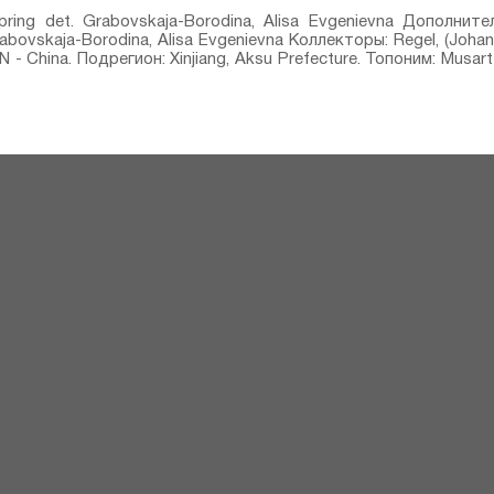
 Spring⁣ det. Grabovskaja-Borodina, Alisa Evgenievna Дополнит
 Grabovskaja-Borodina, Alisa Evgenievna Коллекторы: Regel, (Joha
 China. Подрегион: Xinjiang, Aksu Prefecture. Топоним: Musart-T