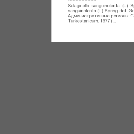
Selaginella sanguinolenta (L.)
sanguinolenta (L.) Spring⁣ det.
Административные регионы: CN -
Turkestanicum. 1877 ( ...