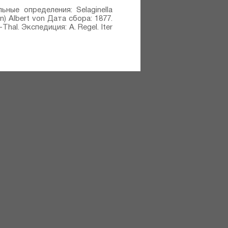
ельные определения: Selaginella
nn) Albert von Дата сбора: 1877.
hal. Экспедиция: A. Regel. Iter