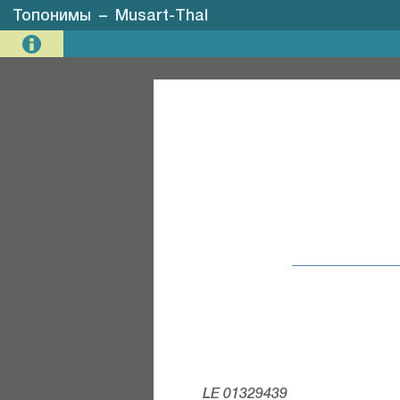
Топонимы
–
Musart-Thal
LE 01329439