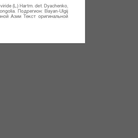
ide (L.) Hartm.⁣ det. Dyachenko,
golia. Подрегион: Bayan-Ulgij
чной Азии Текст оригинальной