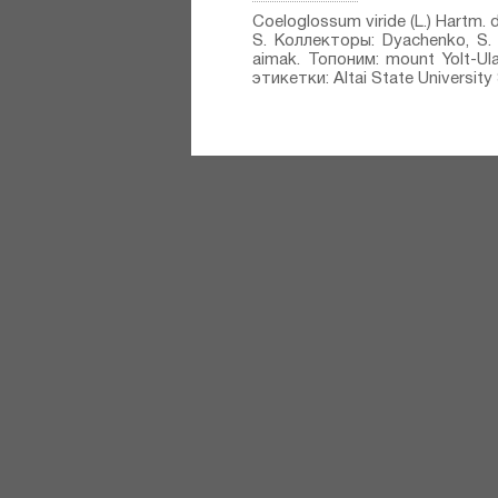
Coeloglossum viride (L.) Hartm.
S. Коллекторы: Dyachenko, S.
aimak. Топоним: mount Yolt-
этикетки: Altai State University 