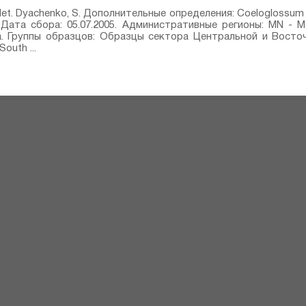
⁣ det. Dyachenko, S. Дополнительные определения: Coeloglossum vir
 Дата сбора: 05.07.2005. Административные регионы: MN - Mon
Ula. Группы образцов: Образцы сектора Центральной и Восто
South ...