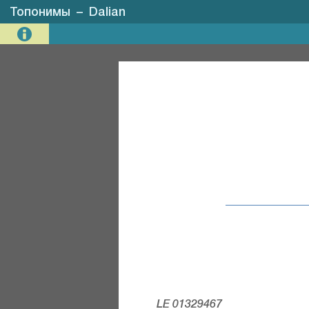
Топонимы
–
Dalian
LE 01329467