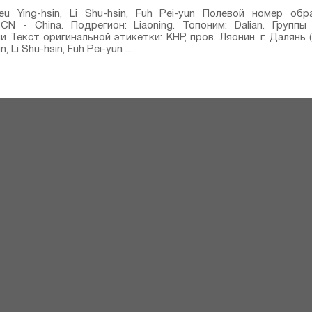
u Ying-hsin, Li Shu-hsin, Fuh Pei-yun Полевой номер обр
CN - China. Подрегион: Liaoning. Топоним: Dalian. Групп
Текст оригинальной этикетки: КНР, пров. Ляонин. г. Далянь (
 Li Shu-hsin, Fuh Pei-yun ...