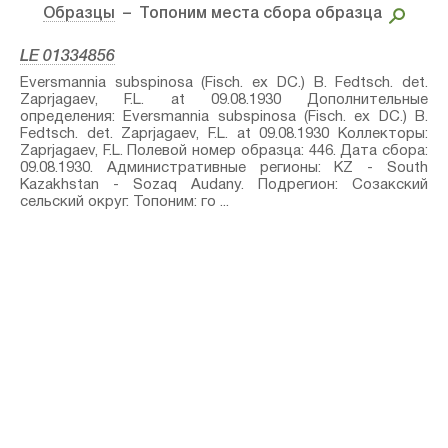
Образцы
– Топоним места сбора образца
LE 01334856
Eversmannia subspinosa (Fisch. ex DC.) B. Fedtsch.⁣ det.
Zaprjagaev, F.L. at 09.08.1930 Дополнительные
определения: Eversmannia subspinosa (Fisch. ex DC.) B.
Fedtsch.⁣ det. Zaprjagaev, F.L. at 09.08.1930 Коллекторы:
Zaprjagaev, F.L. Полевой номер образца: 446. Дата сбора:
09.08.1930. Административные регионы: KZ - South
Kazakhstan - Sozaq Audany. Подрегион: Созакский
сельский округ. Топоним: го ...