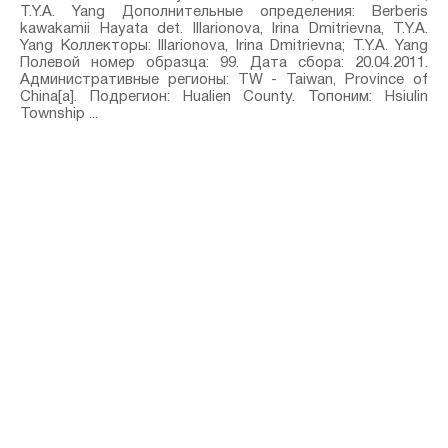
T.Y.A. Yang Дополнительные определения: Berberis
kawakamii Hayata⁣ det. Illarionova, Irina Dmitrievna, T.Y.A.
Yang Коллекторы: Illarionova, Irina Dmitrievna; T.Y.A. Yang
Полевой номер образца: 99. Дата сбора: 20.04.2011.
Административные регионы: TW - Taiwan, Province of
China[a]. Подрегион: Hualien County. Топоним: Hsiulin
Township ...