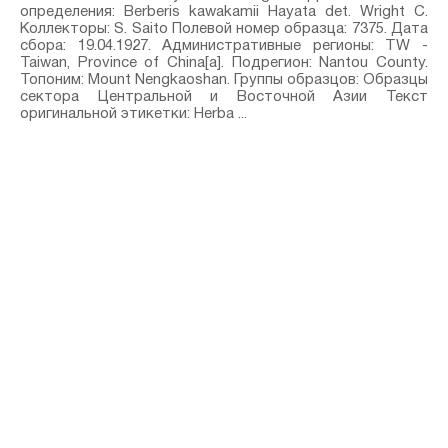
определения: Berberis kawakamii Hayata⁣ det. Wright C.
Коллекторы: S. Saito Полевой номер образца: 7375. Дата
сбора: 19.04.1927. Административные регионы: TW -
Taiwan, Province of China[a]. Подрегион: Nantou County.
Топоним: Mount Nengkaoshan. Группы образцов: Образцы
сектора Центральной и Восточной Азии Текст
оригинальной этикетки: Herba ...