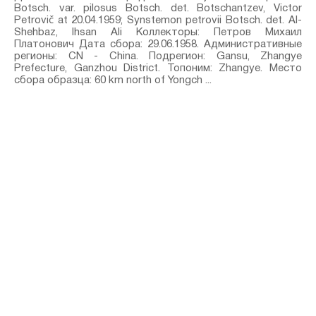
Botsch. var. pilosus Botsch.⁣ det. Botschantzev, Victor
Petrovič at 20.04.1959; Synstemon petrovii Botsch.⁣ det. Al-
Shehbaz, Ihsan Ali Коллекторы: Петров Михаил
Платонович Дата сбора: 29.06.1958. Административные
регионы: CN - China. Подрегион: Gansu, Zhangye
Prefecture, Ganzhou District. Топоним: Zhangye. Место
сбора образца: 60 km north of Yongch ...