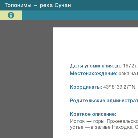
Топонимы
–
река Сучан
Даты упоминания:
до 1972 г
Местонахождение:
река на
Координаты:
43° 8′ 39.27″ N,
Родительские администрат
Краткое описание:
Исток — горы Пржевальског
устье — в заливе Находка. С