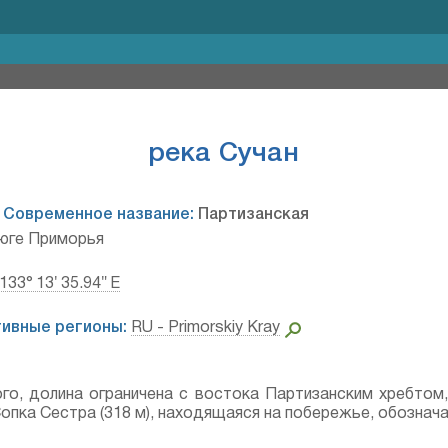
река Сучан
.
Современное название:
Партизанская
 юге Приморья
 133° 13′ 35.94″ E
ивные регионы:
RU - Primorskiy Kray
о, долина ограничена с востока Партизанским хребтом,
опка Сестра (318 м), находящаяся на побережье, обознача