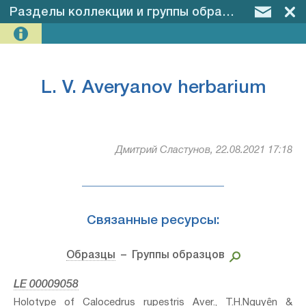
Разделы коллекции и группы образцов
–
L. V. 
L. V. Averyanov herbarium
Дмитрий Сластунов, 22.08.2021 17:18
Связанные ресурсы:
Образцы
– Группы образцов
LE 00009058
Holotype of Calocedrus rupestris Aver., T.H.Nguyên &