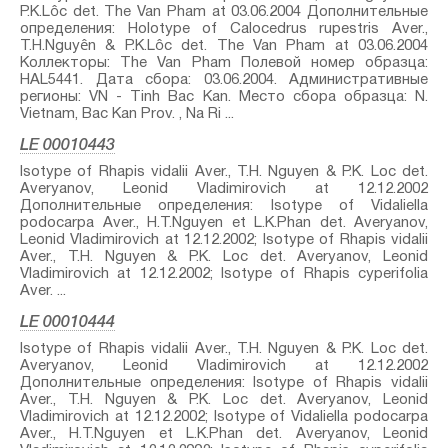
P.K.Lôc⁣ det. The Van Pham at 03.06.2004 Дополнительные
определения: Holotype of Calocedrus rupestris Aver.,
T.H.Nguyên & P.K.Lôc⁣ det. The Van Pham at 03.06.2004
Коллекторы: The Van Pham Полевой номер образца:
HAL5441. Дата сбора: 03.06.2004. Административные
регионы: VN - Tinh Bac Kan. Место сбора образца: N.
Vietnam, Bac Kan Prov. , Na Ri ...
LE 00010443
Isotype of Rhapis vidalii Aver., T.H. Nguyen & P.K. Loc⁣ det.
Averyanov, Leonid Vladimirovich at 12.12.2002
Дополнительные определения: Isotype of Vidaliella
podocarpa Aver., H.T.Nguyen et L.K.Phan⁣ det. Averyanov,
Leonid Vladimirovich at 12.12.2002; Isotype of Rhapis vidalii
Aver., T.H. Nguyen & P.K. Loc⁣ det. Averyanov, Leonid
Vladimirovich at 12.12.2002; Isotype of Rhapis cyperifolia
Aver.⁣ ...
LE 00010444
Isotype of Rhapis vidalii Aver., T.H. Nguyen & P.K. Loc⁣ det.
Averyanov, Leonid Vladimirovich at 12.12.2002
Дополнительные определения: Isotype of Rhapis vidalii
Aver., T.H. Nguyen & P.K. Loc⁣ det. Averyanov, Leonid
Vladimirovich at 12.12.2002; Isotype of Vidaliella podocarpa
Aver., H.T.Nguyen et L.K.Phan⁣ det. Averyanov, Leonid