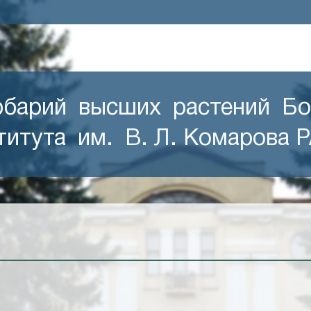
рбарий высших растений Б
титута им. В. Л. Комарова 