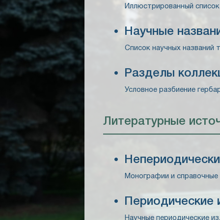
Иллюстрированный список о
Научные назван
•
Список научных названий т
Разделы коллекц
•
Условное разбиение герба
Литературные исто
Непериодически
•
Монографии и справочные и
Периодические 
•
Научные периодические из