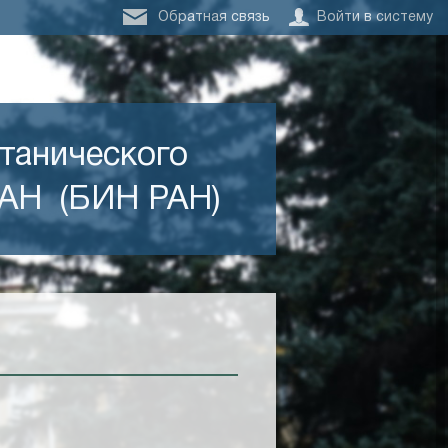
Обратная связь
Войти в систему
отанического
РАН (БИН РАН)