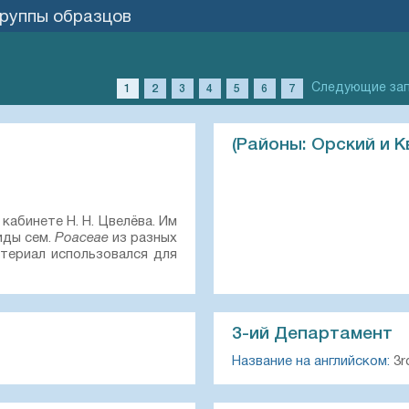
группы образцов
Следующие за
1
2
3
4
5
6
7
(Районы: Орский и К
кабинете Н. Н. Цвелёва. Им
иды сем.
Poaceae
из разных
териал использовался для
3-ий Департамент
Название на английском:
3r