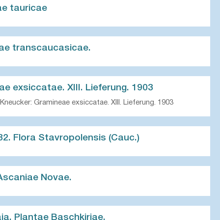
ae tauricae
ntae transcaucasicae.
e exsiccatae. XIII. Lieferung. 1903
Kneucker: Gramineae exsiccatae. XIII. Lieferung. 1903
2. Flora Stavropolensis (Cauc.)
 Ascaniae Novae.
ja. Plantae Baschkiriae.