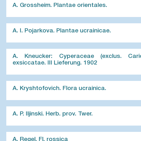
A. Grossheim. Plantae orientales.
A. I. Pojarkova. Plantae ucrainicae.
A. Kneucker: Cyperaceae (exclus. Car
exsiccatae. III Lieferung. 1902
A. Kryshtofovich. Flora ucrainica.
A. P. Iljinski. Herb. prov. Twer.
A. Regel. Fl. rossica