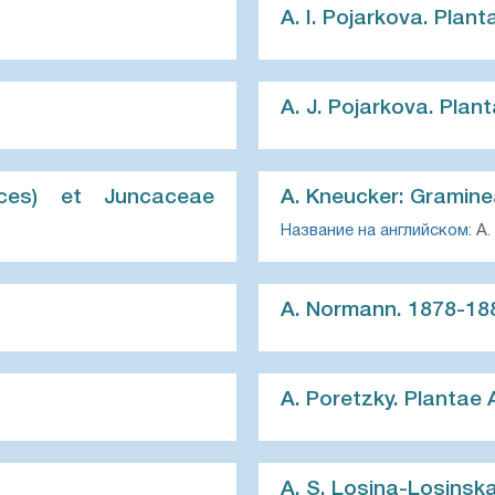
A. I. Pojarkova. Plant
A. J. Pojarkova. Pla
ices) et Juncaceae
A. Kneucker: Graminea
Название на английском:
A. 
A. Normann. 1878-188
A. Poretzky. Plantae
A. S. Losina-Losinska