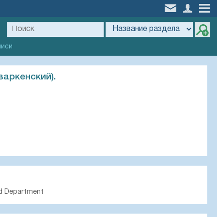
писи
варкенский).
d Department