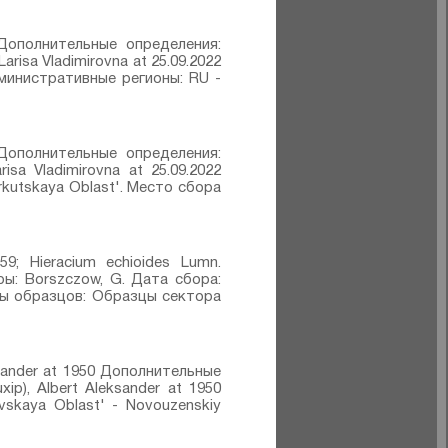
2 Дополнительные определения:
arisa Vladimirovna at 25.09.2022
Административные регионы: RU -
2 Дополнительные определения:
isa Vladimirovna at 25.09.2022
Irkutskaya Oblast'. Место сбора
9; Hieracium echioides Lumn.⁣
ы: Borszczow, G. Дата сбора:
ппы образцов: Образцы сектора
sander at 1950 Дополнительные
p), Albert Aleksander at 1950
vskaya Oblast' - Novouzenskiy