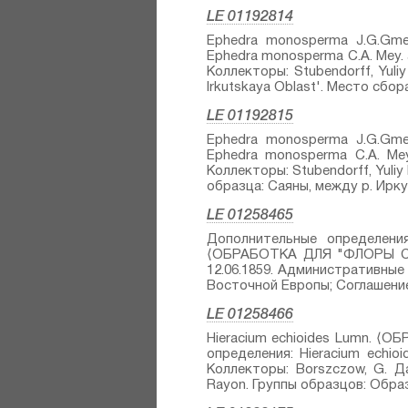
LE 01192814
Ephedra monosperma J.G.Gmel.
Ephedra monosperma C.A. Mey.⁣ a
Коллекторы: Stubendorff, Yuli
Irkutskaya Oblast'. Место сбора 
LE 01192815
Ephedra monosperma J.G.Gmel.
Ephedra monosperma C.A. Mey.⁣
Коллекторы: Stubendorff, Yuliy
образца: Саяны, между р. Иркут 
LE 01258465
Дополнительные определения: 
⟨ОБРАБОТКА ДЛЯ "ФЛОРЫ СССР"
12.06.1859. Административные
Восточной Европы; Соглашение
LE 01258466
Hieracium echioides Lumn.⁣ ⟨
определения: Hieracium echio
Коллекторы: Borszczow, G. Да
Rayon. Группы образцов: Образ