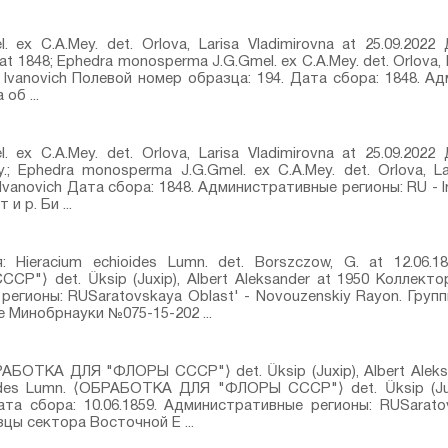
 ex C.A.Mey.⁣ det. Orlova, Larisa Vladimirovna at 25.09.202
t 1848; Ephedra monosperma J.G.Gmel. ex C.A.Mey.⁣ det. Orlova, L
y Ivanovich Полевой номер образца: 194. Дата сбора: 1848. 
об ...
 ex C.A.Mey.⁣ det. Orlova, Larisa Vladimirovna at 25.09.202
; Ephedra monosperma J.G.Gmel. ex C.A.Mey.⁣ det. Orlova, Lar
 Ivanovich Дата сбора: 1848. Административные регионы: RU - 
и р. Би ...
Hieracium echioides Lumn.⁣ det. Borszczow, G. at 12.06.185
⟩ det. Üksip (Juxip), Albert Aleksander at 1950 Коллектор
 регионы: RUSaratovskaya Oblast' - Novouzenskiy Rayon. Гру
 Минобрнауки №075-15-202 ...
ОБРАБОТКА ДЛЯ "ФЛОРЫ СССР"⟩ det. Üksip (Juxip), Albert Alek
ides Lumn.⁣ ⟨ОБРАБОТКА ДЛЯ "ФЛОРЫ СССР"⟩ det. Üksip (Juxi
та сбора: 10.06.1859. Административные регионы: RUSarato
цы сектора Восточной Е ...