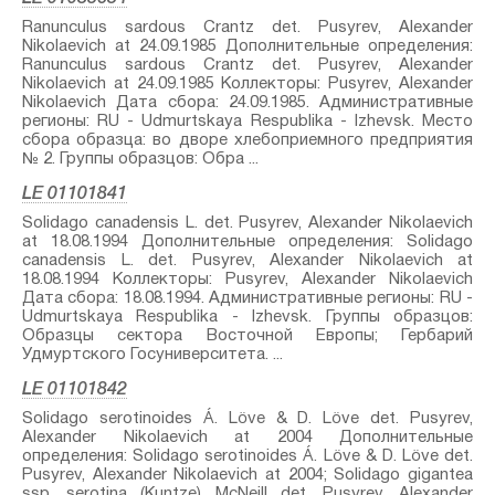
Ranunculus sardous Crantz⁣ det. Pusyrev, Alexander
Nikolaevich at 24.09.1985 Дополнительные определения:
Ranunculus sardous Crantz⁣ det. Pusyrev, Alexander
Nikolaevich at 24.09.1985 Коллекторы: Pusyrev, Alexander
Nikolaevich Дата сбора: 24.09.1985. Административные
регионы: RU - Udmurtskaya Respublika - Izhevsk. Место
сбора образца: во дворе хлебоприемного предприятия
№ 2. Группы образцов: Обра ...
LE 01101841
Solidago canadensis L.⁣ det. Pusyrev, Alexander Nikolaevich
at 18.08.1994 Дополнительные определения: Solidago
canadensis L.⁣ det. Pusyrev, Alexander Nikolaevich at
18.08.1994 Коллекторы: Pusyrev, Alexander Nikolaevich
Дата сбора: 18.08.1994. Административные регионы: RU -
Udmurtskaya Respublika - Izhevsk. Группы образцов:
Образцы сектора Восточной Европы; Гербарий
Удмуртского Госуниверситета. ...
LE 01101842
Solidago serotinoides Á. Löve & D. Löve⁣ det. Pusyrev,
Alexander Nikolaevich at 2004 Дополнительные
определения: Solidago serotinoides Á. Löve & D. Löve⁣ det.
Pusyrev, Alexander Nikolaevich at 2004; Solidago gigantea
ssp. serotina (Kuntze) McNeill⁣ det. Pusyrev, Alexander