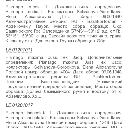
Plantago media L.⁣ Дополнительные определения:
Plantago media L.⁣ Коллекторы: Selivanova-Gorodkova,
Elena Alexandrovna Дата сбора: 06.06.1940.
Административные регионы: RU - Bashkortostan -
Abzelilovskiy Rayon. Место сбора образца: Окр.
Башкирского Гос. Заповедника (57°43'—58°12' в.д. от Гр.,
53°15'—53°30' с. ш.). Бассейн верхнего течения р. Урала.
К западу от с. Давлетово. Группы образцов: Обр ...
LE 01201011
Plantago maxima Juss. ex Jacq.⁣ Дополнительные
определения: Plantago maxima Juss. ex Jacq.⁣
Коллекторы: Selivanova-Gorodkova, Elena Alexandrovna
Полевой номер образца: 4004. Дата сбора: 06.06.1948.
Административные регионы: RU - Bashkortostan.
Топоним: Башгосзаповедник (Башкирский
государственный природный заповедник). Место сбора
образца: Долина безымянного ручья к востоку от с.
Абзелилово. Хо ...
LE 01201017
Plantago lanceolata L.⁣ Дополнительные определения:
Plantago lanceolata L.⁣ Коллекторы: Selivanova-Gorodkova,
Elena Alexandrovna Полевой номер образца: 1246. Дата
сбора: 08.08.1946. Административные регионы: RU -