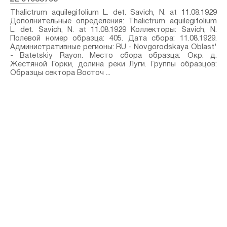
Thalictrum aquilegifolium L.⁣ det. Savich, N. at 11.08.1929
Дополнительные определения: Thalictrum aquilegifolium
L.⁣ det. Savich, N. at 11.08.1929 Коллекторы: Savich, N.
Полевой номер образца: 405. Дата сбора: 11.08.1929.
Административные регионы: RU - Novgorodskaya Oblast'
- Batetskiy Rayon. Место сбора образца: Окр. д.
Жестяной Горки, долина реки Луги. Группы образцов:
Образцы сектора Восточ ...