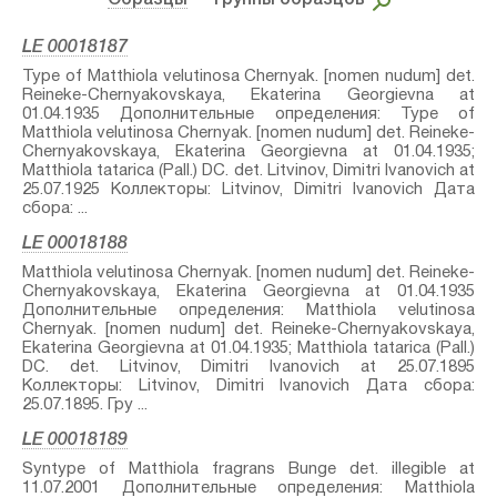
Образцы
– Группы образцов
LE 00018187
Type of Matthiola velutinosa Chernyak. [nomen nudum]⁣ det.
Reineke-Chernyakovskaya, Ekaterina Georgievna at
01.04.1935 Дополнительные определения: Type of
Matthiola velutinosa Chernyak. [nomen nudum]⁣ det. Reineke-
Chernyakovskaya, Ekaterina Georgievna at 01.04.1935;
Matthiola tatarica (Pall.) DC.⁣ det. Litvinov, Dimitri Ivanovich at
25.07.1925 Коллекторы: Litvinov, Dimitri Ivanovich Дата
сбора: ...
LE 00018188
Matthiola velutinosa Chernyak. [nomen nudum]⁣ det. Reineke-
Chernyakovskaya, Ekaterina Georgievna at 01.04.1935
Дополнительные определения: Matthiola velutinosa
Chernyak. [nomen nudum]⁣ det. Reineke-Chernyakovskaya,
Ekaterina Georgievna at 01.04.1935; Matthiola tatarica (Pall.)
DC.⁣ det. Litvinov, Dimitri Ivanovich at 25.07.1895
Коллекторы: Litvinov, Dimitri Ivanovich Дата сбора:
25.07.1895. Гру ...
LE 00018189
Syntype of Matthiola fragrans Bunge⁣ det. illegible at
11.07.2001 Дополнительные определения: Matthiola