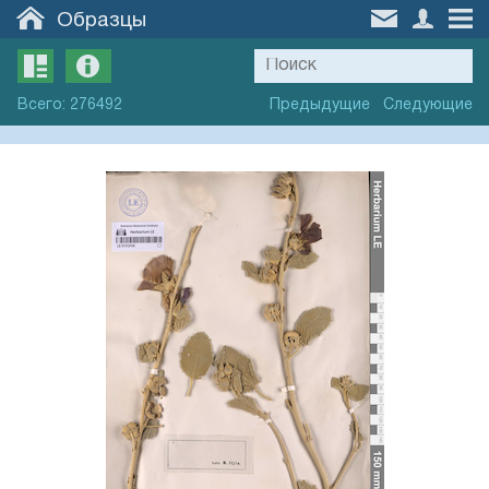
Образцы
Всего
:
276492
Предыдущие
Следующие