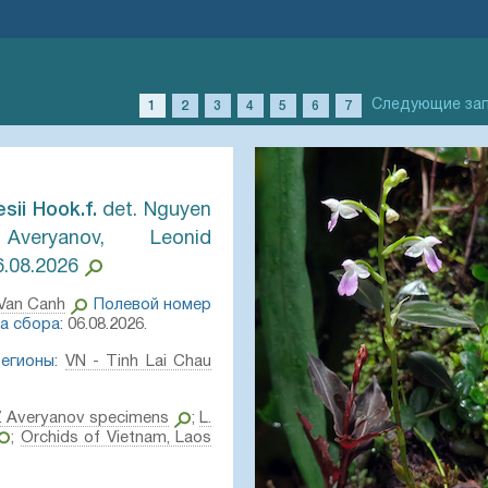
Следующие за
1
2
3
4
5
6
7
ii Hook.f.⁣
det. Nguyen
veryanov, Leonid
6.08.2026
Van Canh
Полевой номер
а сбора:
06.08.2026.
егионы:
VN - Tinh Lai Chau
V. Averyanov specimens
;
L.
;
Orchids of Vietnam, Laos