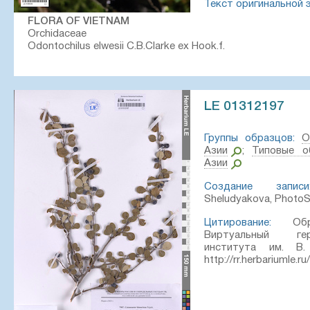
Текст оригинальной 
FLORA OF VIETNAM
Orchidaceae
Odontochilus elwesii C.B.Clarke ex Hook.f.
Plant originated from local collectors collected in Lai Chau Pr
culture in Buon Ma Thuon (Dak Lak) on 06 August 2026, Ngu
LE 01312197
Комментарий:
All photos © Nguyen Van Canh
Группы образцов:
О
Создание записи:
2026-08-06, Аверьянов Леонид Владим
Азии
;
Типовые о
Азии
Цитирование:
Образец LE 01360536 // Виртуальный 
института им. В. Л. Комарова РАН — http://rr.herbariumle.
Создание записи
Sheludyakova, Photo
Цитирование:
Обра
Виртуальный ге
института им. 
http://rr.herbariumle.r