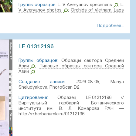
Группы образцов:
L. V. Averyanov specimens
;
L.
V. Averyanov photos
;
Orchids of Vietnam, Laos
Подробнее...
ки:
f.) Y.Tang, H.Peng & T.Yukawa
LE 01312196
ollectors collected in Lai Chau Province, sine loc., flowered in
Группы образцов:
Образцы сектора Средней
ak Lak) on 06 August 2026, Nguyen Van Canh, AL5070.
Азии
;
Типовые образцы сектора Средней
Азии
nh
Создание записи:
2026-08-05, Mariya
Sheludyakova, PhotoScan D2
06, Аверьянов Леонид Владимирович
Цитирование:
Образец LE 01312196 //
 01360535 // Виртуальный гербарий Ботанического
Виртуальный гербарий Ботанического
а РАН — http://rr.herbariumle.ru/01360535
института им. В. Л. Комарова РАН —
http://rr.herbariumle.ru/01312196