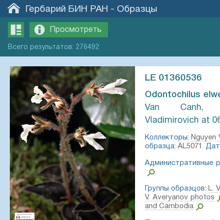
Гербарий БИН РАН
-
Образцы
Просмотреть
Всего
результатов
:
276492
LE 01360536
Odontochilus elwes
Van Canh, A
Vladimirovich at 0
Коллекторы:
Nguyen 
образца:
AL5071.
Дат
Административные р
.
Группы образцов:
L. 
V. Averyanov photos
and Cambodia