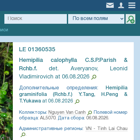
писи
LE 01360535
Hemipilia calophylla C.S.P.Parish &
Rchb.f.⁣
det. Averyanov, Leonid
Vladimirovich at 06.08.2026
Дополнительные определения:
Hemipilia
graminifolia (Rchb.f.) Y.Tang, H.Peng &
T.Yukawa⁣
at 06.08.2026
Коллекторы:
Nguyen Van Canh
Полевой номер
образца:
AL5070.
Дата сбора:
06.08.2026.
Административные регионы:
VN - Tinh Lai Chau
.