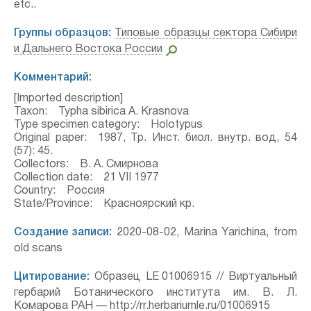
etc..
Группы образцов:
Типовые образцы сектора Сибири
и Дальнего Востока России
Комментарий:
[Imported description]
Taxon: Typha sibirica A. Krasnova
Type specimen category: Holotypus
Original paper: 1987, Тр. Инст. биол. внутр. вод, 54
(57): 45.
Collectors: В. А. Смирнова
Collection date: 21 VII 1977
Country: Россия
State/Province: Красноярский кр.
Создание записи:
2020-08-02, Marina Yarichina, from
old scans
Цитирование:
Образец LE 01006915 // Виртуальный
гербарий Ботанического института им. В. Л.
Комарова РАН — http://rr.herbariumle.ru/01006915