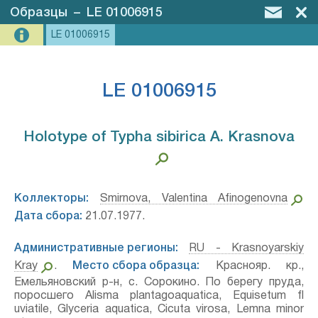
Образцы
–
LE 01006915
LE 01006915
LE 01006915
Holotype of Typha sibirica A. Krasnova⁣
Коллекторы:
Smirnova, Valentina Afinogenovna
Дата сбора:
21.07.1977.
Административные регионы:
RU - Krasnoyarskiy
Kray
.
Место сбора образца:
Краснояр. кр.,
Емельяновский р-н, с. Сорокино. По берегу пруда,
поросшего Alisma plantagoaquatica, Equisetum fl
uviatile, Glyceria aquatica, Cicuta virosa, Lemna minor