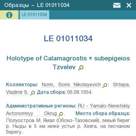
Образцы
–
LE 01011034
LE 01011034
LE 01011034
Holotype of Calamagrostis × subepigeios
Tzvelev⁣
Коллекторы:
Norin, Boris Nikolayevich
;
Shtepa,
Vladimir S.
Дата сбора:
06.08.1954.
Административные регионы:
RU - Yamalo-Nenetskiy
Avtonomnyy Okrug
.
Место сбора образца:
Полуостров М. Ямал (Обско-Тазовский), левый берег
р. Ныды в 5 км ниже устья р. Хеяга, на песчаном
берегу..