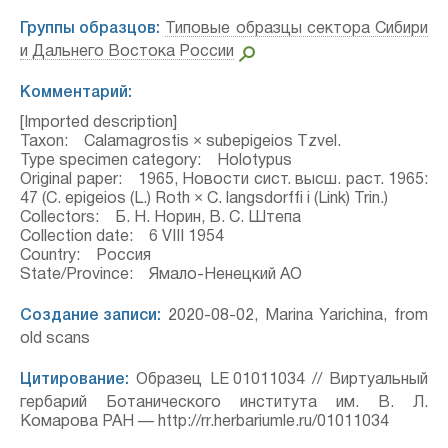
Группы образцов:
Типовые образцы сектора Сибири
и Дальнего Востока России
Комментарий:
[Imported description]
Taxon: Calamagrostis × subepigeios Tzvel.
Type specimen category: Holotypus
Original paper: 1965, Новости сист. высш. раст. 1965:
47 (C. epigeios (L.) Roth × C. langsdorffi i (Link) Trin.)
Collectors: Б. Н. Норин, В. С. Штепа
Collection date: 6 VIII 1954
Country: Россия
State/Province: Ямало-Ненецкий АО
Создание записи:
2020-08-02, Marina Yarichina, from
old scans
Цитирование:
Образец LE 01011034 // Виртуальный
гербарий Ботанического института им. В. Л.
Комарова РАН — http://rr.herbariumle.ru/01011034