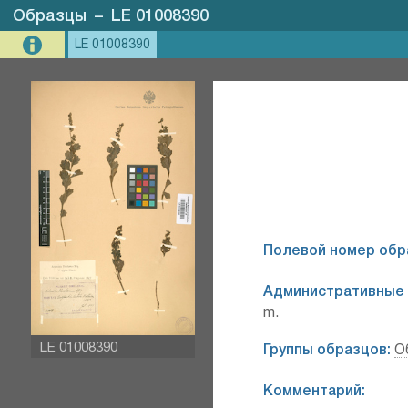
Образцы
–
LE 01008390
LE 01008390
Полевой номер обр
Административные 
m.
LE 01008390
Группы образцов:
О
Комментарий: