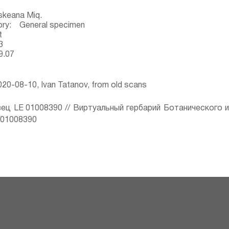
skeana Miq.
ory: General specimen
t
3
9.07
20-08-10, Ivan Tatanov, from old scans
ец LE 01008390 // Виртуальный гербарий Ботанического 
ru/01008390