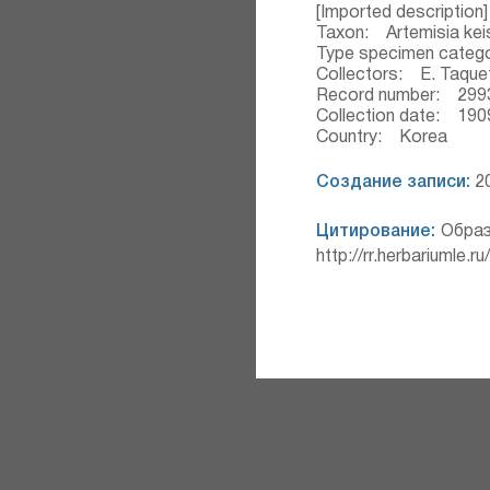
[Imported description]
Taxon: Artemisia kei
Type specimen categ
Collectors: E. Taque
Record number: 299
Collection date: 190
Country: Korea
Создание записи:
20
Цитирование:
Образ
http://rr.herbariumle.