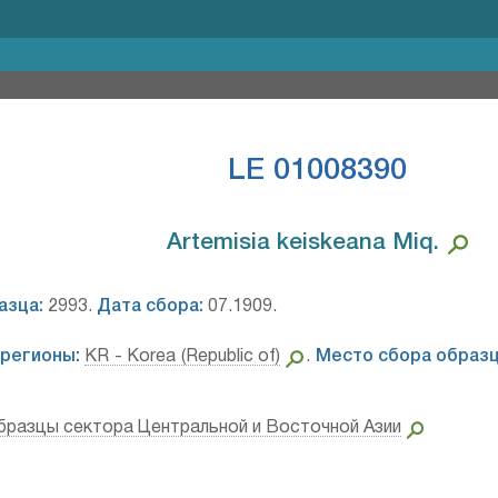
LE 01008390
Artemisia keiskeana Miq.⁣
азца:
2993.
Дата сбора:
07.1909.
регионы:
KR - Korea (Republic of)
.
Место сбора образц
бразцы сектора Центральной и Восточной Азии