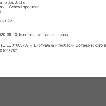
noides J. Ellis
ory: General specimen
t
8.09.25
20-08-10, Ivan Tatanov, from old scans
ец LE 01008787 // Виртуальный гербарий Ботанического 
ru/01008787