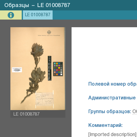
Образцы
–
LE 01008787
LE 01008787
Полевой номер обр
Административные 
Группы образцов:
О
LE 01008787
Комментарий:
[Imported description]