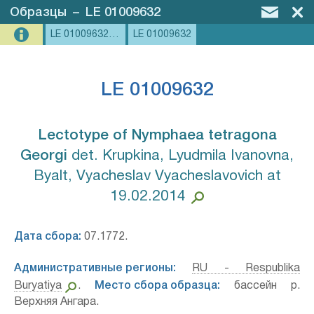
Образцы
–
LE 01009632
LE 01009632, LE 01044404
LE 01009632
LE 01009632
Lectotype of Nymphaea tetragona
Georgi⁣
det. Krupkina, Lyudmila Ivanovna,
Byalt, Vyacheslav Vyacheslavovich at
19.02.2014
Дата сбора:
07.1772.
Административные регионы:
RU - Respublika
Buryatiya
.
Место сбора образца:
бассейн р.
Верхняя Ангара.