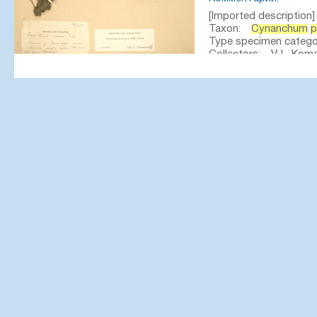
[Imported description]
Taxon:
Cynanchum
p
Type specimen categ
Collectors: V. L. Kom
Collection date: 1897
Country: North Korea
translation from Russian to Latin
Создание записи:
2020-08-10, Ivan Tatanov, from old scans
Цитирование:
Образец LE 01007210 // Виртуальный 
института им. В. Л. Комарова РАН — http://rr.herbariumle.