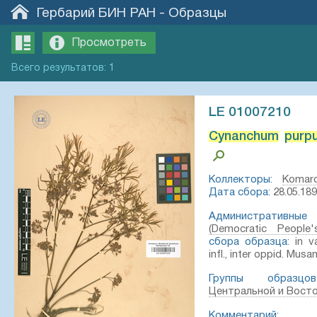
Гербарий БИН РАН
-
Образцы
Просмотреть
Всего
результатов
:
1
LE 01007210
Cynanchum
purp
Коллекторы:
Komaro
Дата сбора:
28.05.189
Административные 
(Democratic People'
сбора образца:
in va
infl., inter oppid. Musa
Группы образцов
Центральной и Вост
Комментарий: