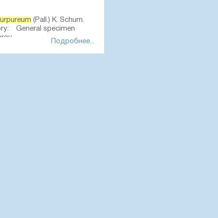
urpureum
(Pall.) K. Schum.
ory: General specimen
arov
Подробнее...
.05.28
гербарий Ботанического
ru/01007210