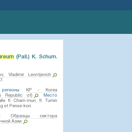
ureum
(Pall.) K. Schum.⁣
v, Vladimir Leontjevich
7.
регионы:
KP - Korea
s Republic of)
.
Место
lle fl. Cham-muri, fl. Tumin
ng et Pense-kori.
:
Образцы сектора
очной Азии