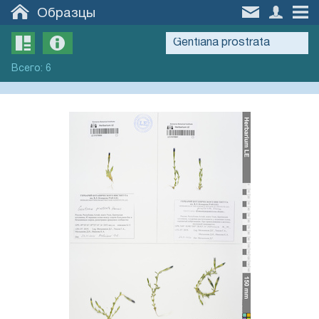
Образцы
Всего
:
6