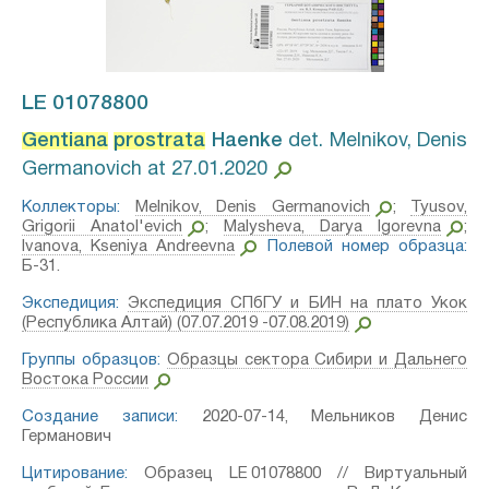
LE 01078800
Gentiana
prostrata
Haenke⁣
det. Melnikov, Denis
Germanovich at 27.01.2020
Коллекторы:
Melnikov, Denis Germanovich
;
Tyusov,
Grigorii Anatol'evich
;
Malysheva, Darya Igorevna
;
Ivanova, Kseniya Andreevna
Полевой номер образца:
Б-31.
Экспедиция:
Экспедиция СПбГУ и БИН на плато Укок
(Республика Алтай) (07.07.2019 -07.08.2019)
Группы образцов:
Образцы сектора Сибири и Дальнего
Востока России
Создание записи:
2020-07-14, Мельников Денис
Германович
Цитирование:
Образец LE 01078800 // Виртуальный