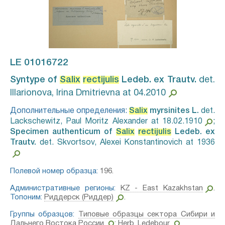
LE 01016722
Syntype of
Salix
rectijulis
Ledeb. ex Trautv.⁣
det.
Illarionova, Irina Dmitrievna at 04.2010
Дополнительные определения:
Salix
myrsinites L.⁣
det.
Lackschewitz, Paul Moritz Alexander at 18.02.1910
;
Specimen authenticum of
Salix
rectijulis
Ledeb. ex
Trautv.⁣
det. Skvortsov, Alexei Konstantinovich at 1936
Полевой номер образца:
196.
Административные регионы:
KZ - East Kazakhstan
.
Топоним:
Риддерск (Риддер)
.
Группы образцов:
Типовые образцы сектора Сибири и
Дальнего Востока России
;
Herb. Ledebour