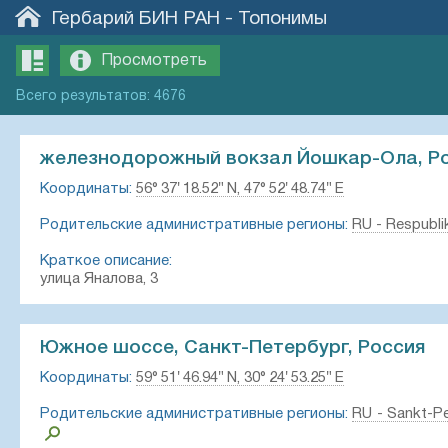
Гербарий БИН РАН
-
Топонимы
Просмотреть
Всего
результатов
:
4676
железнодорожный вокзал Йошкар-Ола, Р
Координаты:
56° 37′ 18.52″ N, 47° 52′ 48.74″ E
Родительские административные регионы:
RU - Respubli
Краткое описание:
улица Яналова, 3
Южное шоссе, Санкт-Петербург, Россия
Координаты:
59° 51′ 46.94″ N, 30° 24′ 53.25″ E
Родительские административные регионы:
RU - Sankt-Pe