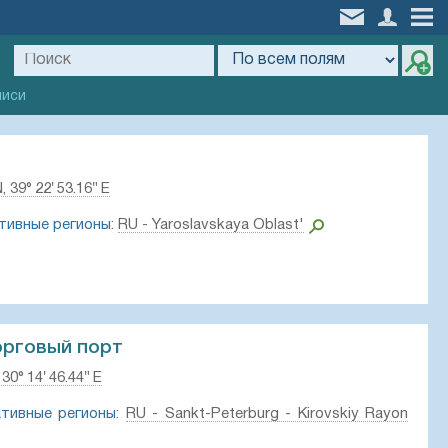
писи
, 39° 22′ 53.16″ E
тивные регионы:
RU - Yaroslavskaya Oblast'
орговый порт
 30° 14′ 46.44″ E
тивные регионы:
RU - Sankt-Peterburg - Kirovskiy Rayon