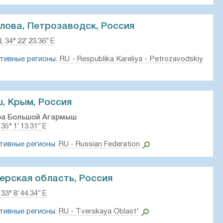
лова, Петрозаводск, Россия
, 34° 22′ 23.36″ E
тивные регионы:
RU - Respublika Kareliya - Petrozavodskiy
, Крым, Россия
ра Большой Агармыш
 35° 1′ 13.31″ E
тивные регионы:
RU - Russian Federation
верская область, Россия
 33° 8′ 44.34″ E
тивные регионы:
RU - Tverskaya Oblast'