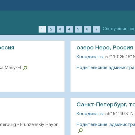
Следующие за
1
2
3
4
5
6
7
оссия
озеро Неро, Россия
Координаты:
57° 10′ 25.46″ N
ka Mariy-El
Родительские администра
Санкт-Петербург, т
Координаты:
59° 54′ 40.3″ N,
terburg - Frunzenskiy Rayon
Родительские администра