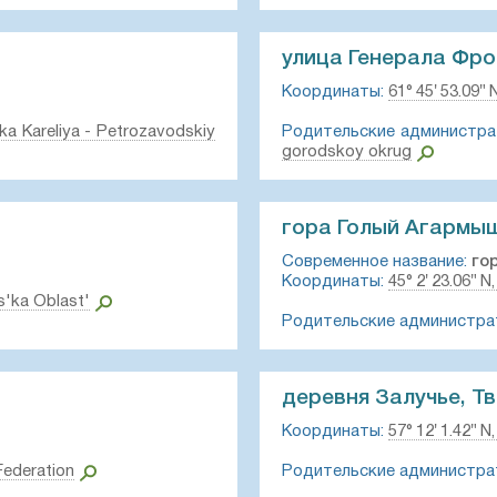
улица Генерала Фро
Координаты:
61° 45′ 53.09″ N
ka Kareliya - Petrozavodskiy
Родительские администра
gorodskoy okrug
гора Голый Агармыш
Современное название:
го
Координаты:
45° 2′ 23.06″ N,
s'ka Oblast'
Родительские администра
деревня Залучье, Т
Координаты:
57° 12′ 1.42″ N,
Federation
Родительские администра