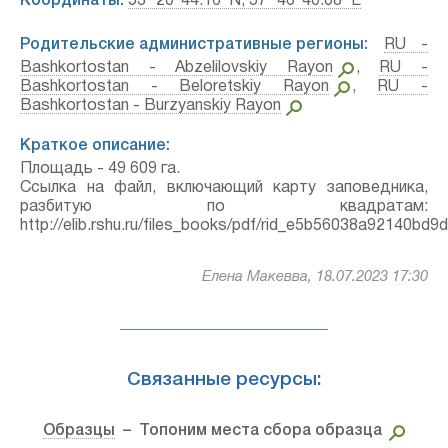
Координаты:
53° 20′ 44.16″ N, 57° 46′ 40.08″ E
Родительские административные регионы:
RU -
Bashkortostan - Abzelilovskiy Rayon
,
RU -
Bashkortostan - Beloretskiy Rayon
,
RU -
Bashkortostan - Burzyanskiy Rayon
Краткое описание:
Площадь - 49 609 га.
Ссылка на файл, включающий карту заповедника,
разбитую по квадратам:
http://elib.rshu.ru/files_books/pdf/rid_e5b56038a92140b
Елена Макевва, 18.07.2023 17:30
Связанные ресурсы:
Образцы
– Топоним места сбора образца