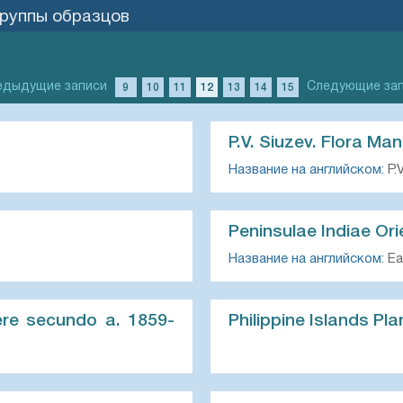
группы образцов
едыдущие записи
Следующие за
9
10
11
12
13
14
15
P.V. Siuzev. Flora Ma
Название на английском:
P.V
Peninsulae Indiae Ori
Название на английском:
Eas
nere secundo a. 1859-
Philippine Islands Pla