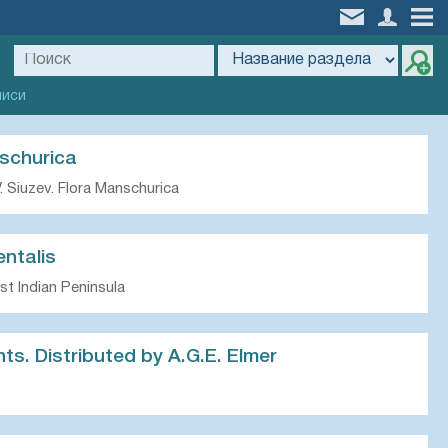
писи
nschurica
. Siuzev. Flora Manschurica
entalis
t Indian Peninsula
nts. Distributed by A.G.E. Elmer