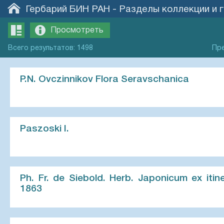
Гербарий БИН РАН
-
Разделы коллекции и 
Просмотреть
Всего
результатов
:
1498
Пр
P.N. Ovczinnikov Flora Seravschanica
Paszoski I.
Ph. Fr. de Siebold. Herb. Japonicum ex iti
1863