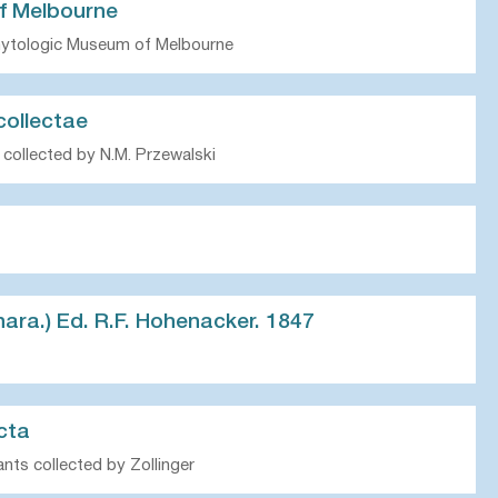
f Melbourne
ytologic Museum of Melbourne
collectae
 collected by N.M. Przewalski
Canara.) Ed. R.F. Hohenacker. 1847
ecta
nts collected by Zollinger