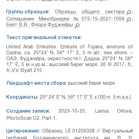
Группы образцов:
Образцы общего сектора
;
Соглашение Минобрнауки №075-15-2021-1056
;
Бялт В.В.: Флора Фуджейры
Текст оригинальной этикетки:
United Arab Emirates. Emirate of Fujaira, environs of
Dadna, ca. 25°24’ N, 56° 17’ E, 5 m alt.: see shore. –
ОАЭ, Фуджейра, окрестности г. Дадна, 25°24’ N, 56°
17’ E, 5 м н.ур.м.: высокий берег моря, 26 III 2017, fl.,
fr.,V.V. Byalt 215
Ландшафт места сбора:
высокий берег моря
Координаты:
25° 24′ 0″ N, 56° 17′ 0″ E ±100 m 5 m a.s.l.
Создание записи:
2023-10-25, Larisa Orlova,
PhotoScan D2. Part 1.
Цитирование:
Образец LE 01259328 // Виртуальный
гербарий Ботанического института им. В. Л.