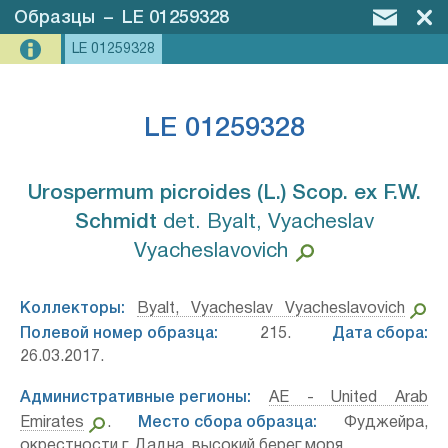
Образцы
–
LE 01259328
LE 01259328
LE 01259328
Urospermum picroides (L.) Scop. ex F.W.
Schmidt⁣
det. Byalt, Vyacheslav
Vyacheslavovich
Коллекторы:
Byalt, Vyacheslav Vyacheslavovich
Полевой номер образца:
215.
Дата сбора:
26.03.2017.
Административные регионы:
AE - United Arab
Emirates
.
Место сбора образца:
Фуджейра,
окрестности г. Дадна, высокий берег моря.