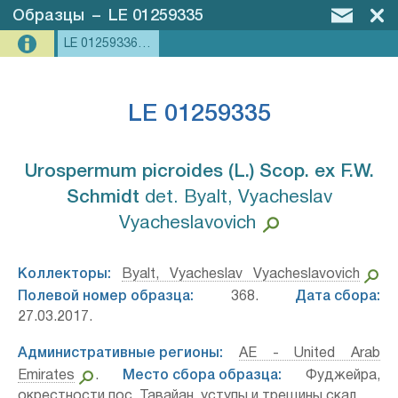
Образцы
–
LE 01259335
LE 01259336, LE 01259335
LE 01259335
Urospermum picroides (L.) Scop. ex F.W.
Schmidt⁣
det. Byalt, Vyacheslav
Vyacheslavovich
Коллекторы:
Byalt, Vyacheslav Vyacheslavovich
Полевой номер образца:
368.
Дата сбора:
27.03.2017.
Административные регионы:
AE - United Arab
Emirates
.
Место сбора образца:
Фуджейра,
окрестности пос. Тавайан, уступы и трещины скал.