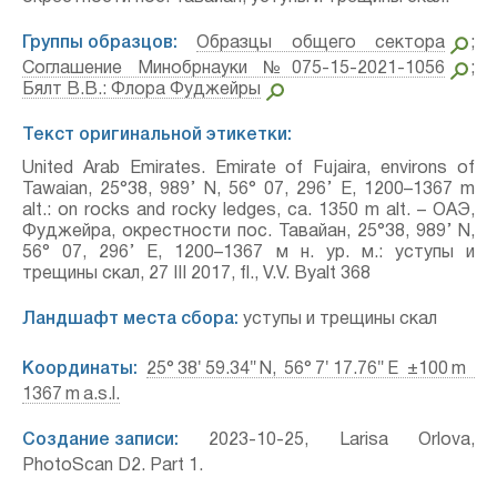
Группы образцов:
Образцы общего сектора
;
Соглашение Минобрнауки №075-15-2021-1056
;
Бялт В.В.: Флора Фуджейры
Текст оригинальной этикетки:
United Arab Emirates. Emirate of Fujaira, environs of
Tawaian, 25°38, 989’ N, 56° 07, 296’ E, 1200–1367 m
alt.: on rocks and rocky ledges, ca. 1350 m alt. – ОАЭ,
Фуджейра, окрестности пос. Тавайан, 25°38, 989’ N,
56° 07, 296’ E, 1200–1367 м н. ур. м.: уступы и
трещины скал, 27 III 2017, fl., V.V. Byalt 368
Ландшафт места сбора:
уступы и трещины скал
Координаты:
25° 38′ 59.34″ N, 56° 7′ 17.76″ E ±100 m
1367 m a.s.l.
Создание записи:
2023-10-25, Larisa Orlova,
PhotoScan D2. Part 1.