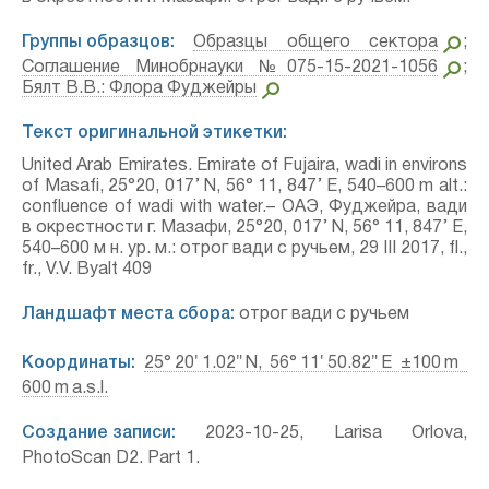
Группы образцов:
Образцы общего сектора
;
Соглашение Минобрнауки №075-15-2021-1056
;
Бялт В.В.: Флора Фуджейры
Текст оригинальной этикетки:
United Arab Emirates. Emirate of Fujaira, wadi in environs
of Masafi, 25°20, 017’ N, 56° 11, 847’ E, 540–600 m alt.:
confluence of wadi with water.– ОАЭ, Фуджейра, вади
в окрестности г. Мазафи, 25°20, 017’ N, 56° 11, 847’ E,
540–600 м н. ур. м.: отрог вади с ручьем, 29 III 2017, fl.,
fr., V.V. Byalt 409
Ландшафт места сбора:
отрог вади с ручьем
Координаты:
25° 20′ 1.02″ N, 56° 11′ 50.82″ E ±100 m
600 m a.s.l.
Создание записи:
2023-10-25, Larisa Orlova,
PhotoScan D2. Part 1.