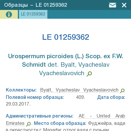
Образцы
–
LE 01259362
LE 01259362
LE 01259362
Urospermum picroides (L.) Scop. ex F.W.
Schmidt⁣
det. Byalt, Vyacheslav
Vyacheslavovich
Коллекторы:
Byalt, Vyacheslav Vyacheslavovich
Полевой номер образца:
409.
Дата сбора:
29.03.2017.
Административные регионы:
AE - United Arab
Emirates
.
Место сбора образца:
Фуджейра, вади
в окрестности г. Мазафи: отрог вади с ручьем.