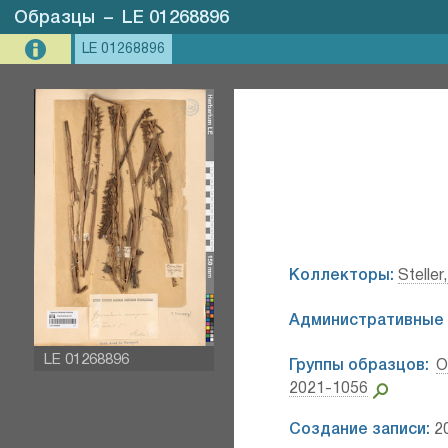
Образцы
–
LE 01268896
LE 01268896
Коллекторы:
Steller
Административные 
LE 01268896
Группы образцов:
О
2021-1056
Создание записи:
20