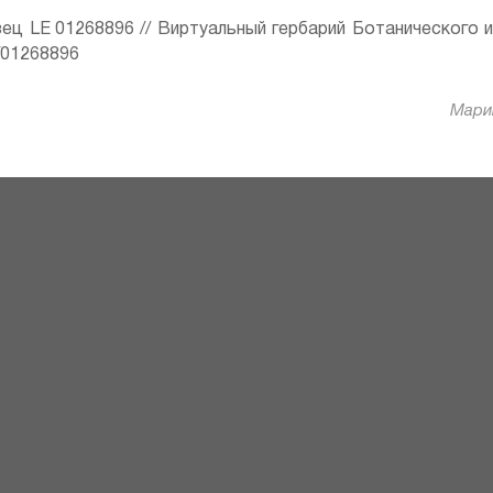
ец LE 01268896 // Виртуальный гербарий Ботанического 
ru/01268896
Марин