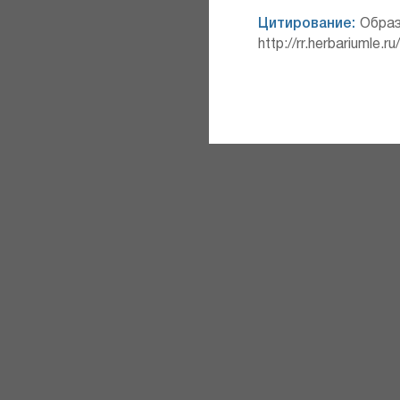
Цитирование:
Образ
http://rr.herbariumle.