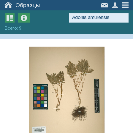
Образцы
Всего
:
9