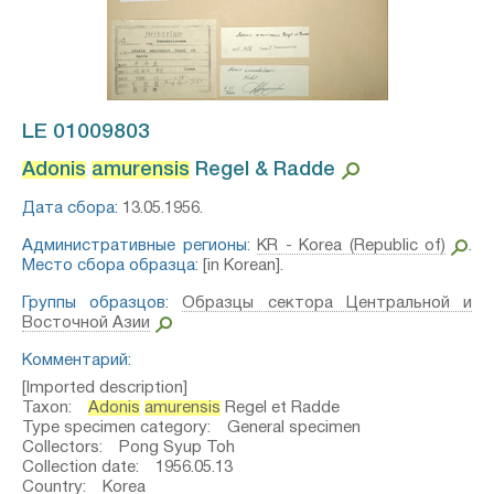
LE 01009803
Adonis
amurensis
Regel & Radde⁣
Дата сбора:
13.05.1956.
Административные регионы:
KR - Korea (Republic of)
.
Место сбора образца:
[in Korean].
Группы образцов:
Образцы сектора Центральной и
Восточной Азии
Комментарий:
[Imported description]
Taxon:
Adonis
amurensis
Regel et Radde
Type specimen category: General specimen
Collectors: Pong Syup Toh
Collection date: 1956.05.13
Country: Korea