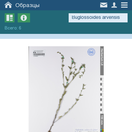
Образцы
Всего
:
6