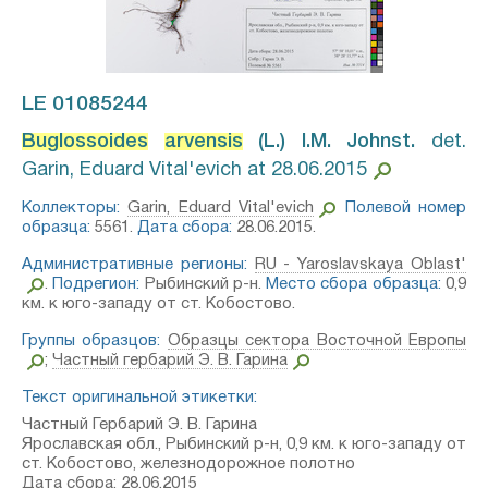
LE 01085244
Buglossoides
arvensis
(L.) I.M. Johnst.⁣
det.
Garin, Eduard Vital'evich at 28.06.2015
Коллекторы:
Garin, Eduard Vital'evich
Полевой номер
образца:
5561.
Дата сбора:
28.06.2015.
Административные регионы:
RU - Yaroslavskaya Oblast'
.
Подрегион:
Рыбинский р-н.
Место сбора образца:
0,9
км. к юго-западу от ст. Кобостово.
Группы образцов:
Образцы сектора Восточной Европы
;
Частный гербарий Э. В. Гарина
Текст оригинальной этикетки:
Частный Гербарий Э. В. Гарина
Ярославская обл., Рыбинский р-н, 0,9 км. к юго-западу от
ст. Кобостово, железнодорожное полотно
Дата сбора: 28.06.2015