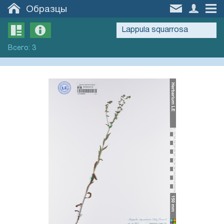
Образцы
Всего
:
3