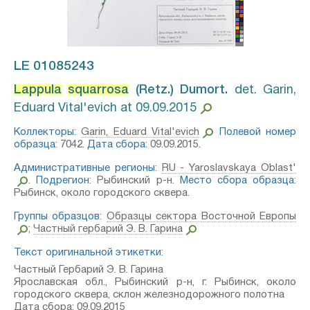
LE 01085243
Lappula
squarrosa
(Retz.) Dumort.⁣
det. Garin,
Eduard Vital'evich at 09.09.2015
Коллекторы:
Garin, Eduard Vital'evich
Полевой номер
образца:
7042.
Дата сбора:
09.09.2015.
Административные регионы:
RU - Yaroslavskaya Oblast'
.
Подрегион:
Рыбинский р-н.
Место сбора образца:
Рыбинск, около городского сквера.
Группы образцов:
Образцы сектора Восточной Европы
;
Частный гербарий Э. В. Гарина
Текст оригинальной этикетки:
Частный Гербарий Э. В. Гарина
Ярославская обл., Рыбинский р-н, г. Рыбинск, около
городского сквера, склон железнодорожного полотна
Дата сбора: 09.09.2015