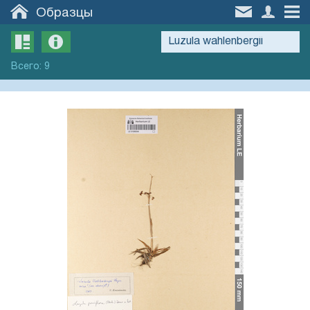
Образцы
Всего
:
9