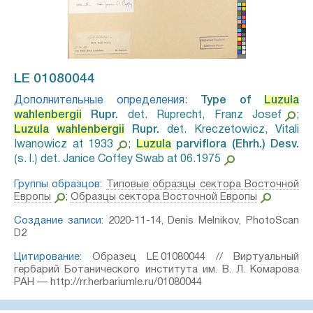
LE 01080044
Дополнительные определения:
Type of
Luzula
wahlenbergii
Rupr.⁣
det. Ruprecht, Franz Josef
;
Luzula
wahlenbergii
Rupr.⁣
det. Kreczetowicz, Vitali
Iwanowicz at 1933
;
Luzula
parviflora (Ehrh.) Desv.⁣
⟮s. l.⟯ det. Janice Coffey Swab at 06.1975
Группы образцов:
Типовые образцы сектора Восточной
Европы
;
Образцы сектора Восточной Европы
Создание записи:
2020-11-14, Denis Melnikov, PhotoScan
D2
Цитирование:
Образец LE 01080044 // Виртуальный
гербарий Ботанического института им. В. Л. Комарова
РАН — http://rr.herbariumle.ru/01080044