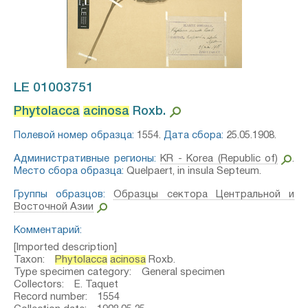
LE 01003751
Phytolacca
acinosa
Roxb.⁣
Полевой номер образца:
1554.
Дата сбора:
25.05.1908.
Административные регионы:
KR - Korea (Republic of)
.
Место сбора образца:
Quelpaert, in insula Septeum.
Группы образцов:
Образцы сектора Центральной и
Восточной Азии
Комментарий:
[Imported description]
Taxon:
Phytolacca
acinosa
Roxb.
Type specimen category: General specimen
Collectors: E. Taquet
Record number: 1554