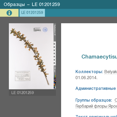
Образцы
–
LE 01201259
LE 01201259
Chamaecytisus
Коллекторы:
Belyak
01.06.2014.
Административные 
LE 01201259
Группы образцов:
Гербарий флоры Яро