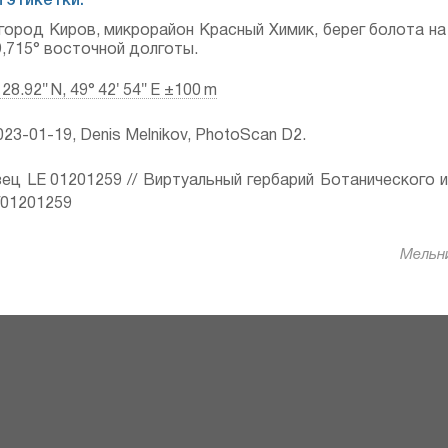
 этикетки:
город Киров, микрорайон Красный Химик, берег болота на
,715° восточной долготы.
 28.92″ N, 49° 42′ 54″ E ±100 m
23-01-19, Denis Melnikov, PhotoScan D2.
ец LE 01201259 // Виртуальный гербарий Ботанического 
ru/01201259
Мельни