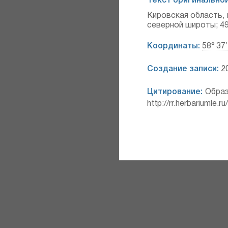
Текст оригинальной
Кировская область, 
северной широты; 49
Координаты:
58° 37′
Создание записи:
20
Цитирование:
Образ
http://rr.herbariumle.