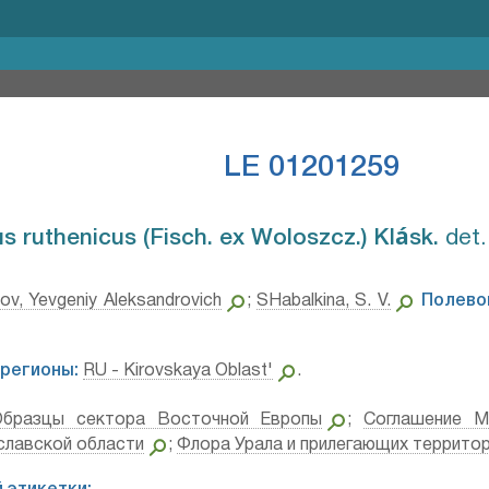
LE 01201259
 ruthenicus (Fisch. ex Woloszcz.) Klásk.⁣
det.
ov, Yevgeniy Aleksandrovich
;
SHabalkina, S. V.
Полево
регионы:
RU - Kirovskaya Oblast'
.
Образцы сектора Восточной Европы
;
Соглашение М
славской области
;
Флора Урала и прилегающих территор