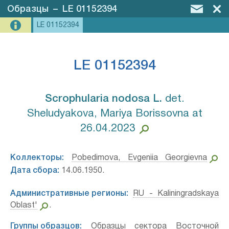
Образцы
–
LE 01152394
LE 01152394
LE 01152394
Scrophularia nodosa L.⁣
det.
Sheludyakova, Mariya Borissovna at
26.04.2023
Коллекторы:
Pobedimova, Evgeniia Georgievna
Дата сбора:
14.06.1950.
Административные регионы:
RU - Kaliningradskaya
Oblast'
.
Группы образцов:
Образцы сектора Восточной